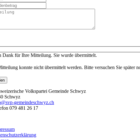
n Dank für Ihre Mitteilung. Sie wurde übermittelt.
Mitteilung konnte nicht übermittelt werden. Bitte versuchen Sie später n
den
weizerische Volkspartei Gemeinde Schwyz
30 Schwyz
fo@svp-gemeindeschwyz.ch
efon 079 481 26 17
025 – Schweizerische Volkspartei Gemeinde Schwyz
pressum
enschutzerklärung