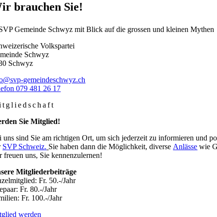
ir brauchen Sie!
hweizerische Volkspartei
meinde Schwyz
30 Schwyz
fo@svp-gemeindeschwyz.ch
lefon 079 481 26 17
itgliedschaft
rden Sie Mitglied!
i uns sind Sie am richtigen Ort, um sich jederzeit zu informieren und p
r
SVP Schweiz.
Sie haben dann die Möglichkeit, diverse
Anlässe
wie G
r freuen uns, Sie kennenzulernen!
sere Mitgliederbeiträge
zelmitglied: Fr. 50.-/Jahr
paar: Fr. 80.-/Jahr
ilien: Fr. 100.-/Jahr
tglied werden