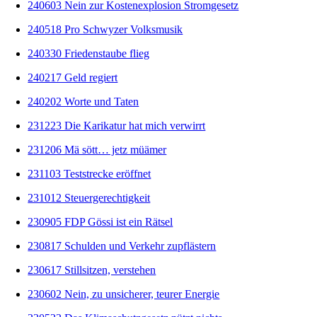
240603 Nein zur Kostenexplosion Stromgesetz
240518 Pro Schwyzer Volksmusik
240330 Friedenstaube flieg
240217 Geld regiert
240202 Worte und Taten
231223 Die Karikatur hat mich verwirrt
231206 Mä sött… jetz müämer
231103 Teststrecke eröffnet
231012 Steuergerechtigkeit
230905 FDP Gössi ist ein Rätsel
230817 Schulden und Verkehr zupflästern
230617 Stillsitzen, verstehen
230602 Nein, zu unsicherer, teurer Energie