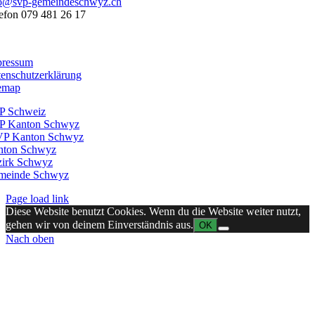
fo@svp-gemeindeschwyz.ch
efon 079 481 26 17
025 – Schweizerische Volkspartei Gemeinde Schwyz
pressum
enschutzerklärung
emap
P Schweiz
P Kanton Schwyz
VP Kanton Schwyz
nton Schwyz
zirk Schwyz
meinde Schwyz
Page load link
Diese Website benutzt Cookies. Wenn du die Website weiter nutzt,
gehen wir von deinem Einverständnis aus.
OK
Nach oben