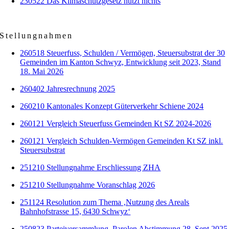
230522 Das Klimaschutzgesetz nützt nichts
Stellungnahmen
260518
Steuerfuss, Schulden / Vermögen, Steuersubstrat der 30
Gemeinden im Kanton Schwyz, Entwicklung seit 2023, Stand
18. Mai 2026
260402 Jahresrechnung 2025
260210 Kantonales Konzept Güterverkehr Schiene 2024
260121 Vergleich Steuerfuss Gemeinden Kt SZ 2024-2026
260121 Vergleich Schulden-Vermögen Gemeinden Kt SZ inkl.
Steuersubstrat
251210 Stellungnahme Erschliessung ZHA
251210 Stellungnahme Voranschlag 2026
251124 Resolution zum Thema ‚Nutzung des Areals
Bahnhofstrasse 15, 6430 Schwyz‘
250823 Parteiversammlung, Parolen Abstimmung 28. Sept 2025