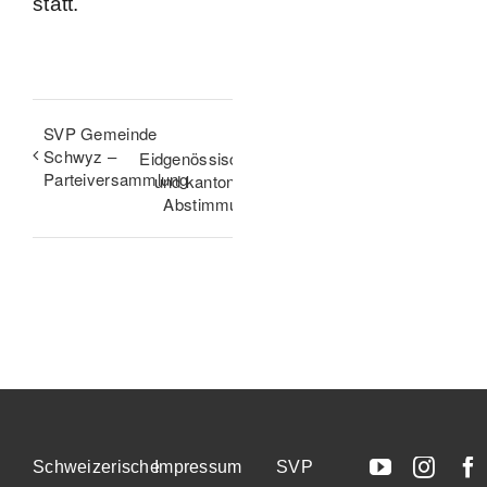
statt.
SVP Gemeinde
Schwyz –
Eidgenössische
Parteiversammlung
und kantonale
Abstimmung
Schweizerische
Impressum
SVP