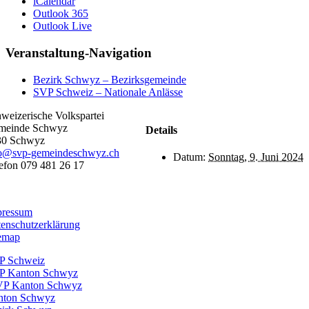
iCalendar
Outlook 365
Outlook Live
Veranstaltung-Navigation
Bezirk Schwyz – Bezirksgemeinde
SVP Schweiz – Nationale Anlässe
weizerische Volkspartei
meinde Schwyz
Details
30 Schwyz
fo@svp-gemeindeschwyz.ch
Datum:
Sonntag, 9. Juni 2024
efon 079 481 26 17
025 – Schweizerische Volkspartei Gemeinde Schwyz
pressum
enschutzerklärung
emap
P Schweiz
P Kanton Schwyz
VP Kanton Schwyz
nton Schwyz