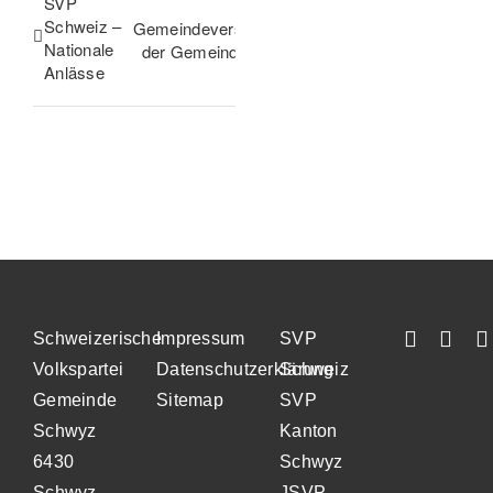
SVP
Schweiz –
Gemeindeversammlung
Nationale
der Gemeinde Schwyz
Anlässe
Schweizerische
Impressum
SVP
Volkspartei
Datenschutzerklärung
Schweiz
Gemeinde
Sitemap
SVP
Schwyz
Kanton
6430
Schwyz
Schwyz
JSVP