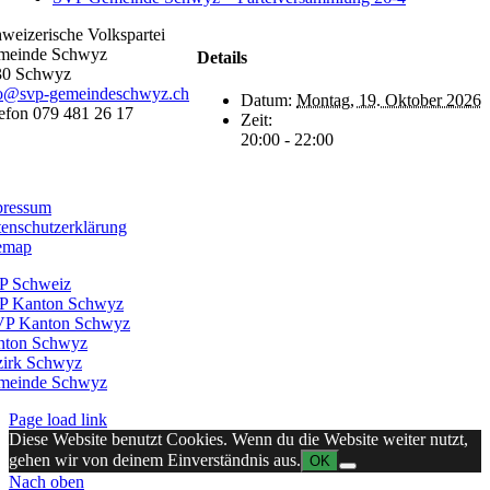
weizerische Volkspartei
meinde Schwyz
Details
30 Schwyz
fo@svp-gemeindeschwyz.ch
Datum:
Montag, 19. Oktober 2026
efon 079 481 26 17
Zeit:
20:00 - 22:00
025 – Schweizerische
kspartei Gemeinde Schwyz
pressum
enschutzerklärung
emap
P Schweiz
P Kanton Schwyz
VP Kanton Schwyz
nton Schwyz
zirk Schwyz
meinde Schwyz
Page load link
Diese Website benutzt Cookies. Wenn du die Website weiter nutzt,
gehen wir von deinem Einverständnis aus.
OK
Nach oben