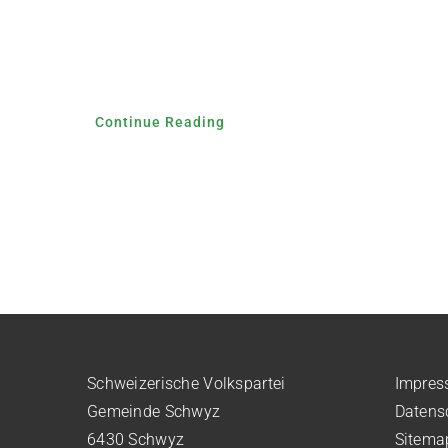
Continue Reading
Schweizerische Volkspartei
Impre
Gemeinde Schwyz
Datens
6430 Schwyz
Sitema