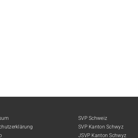
ssum
SVP Schweiz
chutzerklärung
SVP Kanton Schwyz
p
JSVP Kanton Schwyz