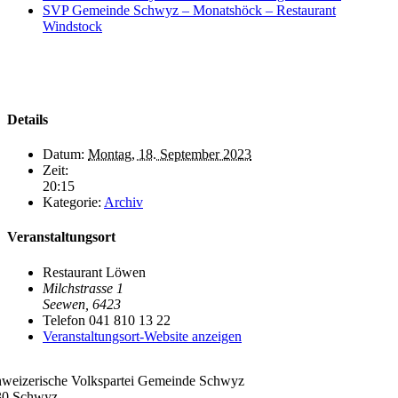
SVP Gemeinde Schwyz – Monatshöck – Restaurant
Windstock
Details
Datum:
Montag, 18. September 2023
Zeit:
20:15
Kategorie:
Archiv
Veranstaltungsort
Restaurant Löwen
Milchstrasse 1
Seewen
,
6423
Telefon
041 810 13 22
Veranstaltungsort-Website anzeigen
weizerische Volkspartei Gemeinde Schwyz
30 Schwyz