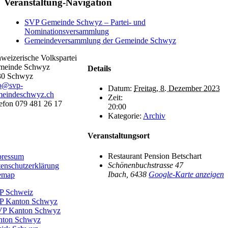
Veranstaltung-Navigation
SVP Gemeinde Schwyz – Partei- und
Nominationsversammlung
Gemeindeversammlung der Gemeinde Schwyz
weizerische Volkspartei
meinde Schwyz
Details
30 Schwyz
fo@svp-
Datum:
Freitag, 8. Dezember 2023
meindeschwyz.ch
Zeit:
efon 079 481 26 17
20:00
Kategorie:
Archiv
025 – Schweizerische
kspartei Gemeinde
Veranstaltungsort
hwyz
Restaurant Pension Betschart
pressum
Schönenbuchstrasse 47
enschutzerklärung
Ibach
,
6438
Google-Karte anzeigen
emap
P Schweiz
P Kanton Schwyz
VP Kanton Schwyz
nton Schwyz